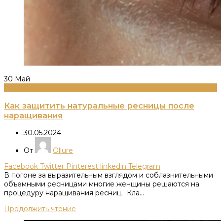
30
Май
Информация
Как защитить натуральные ресницы после
наращивания
30.05.2024
От
Ollure
Facebook
Twitter
Pinterest
linkedin
Telegram
В погоне за выразительным взглядом и соблазнительными
объемными ресницами многие женщины решаются на
процедуру наращивания ресниц. Кла...
Продолжить чтение