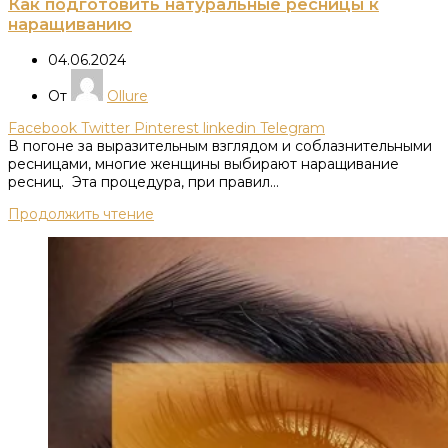
Как подготовить натуральные ресницы к
наращиванию
04.06.2024
От
Ollure
Facebook
Twitter
Pinterest
linkedin
Telegram
В погоне за выразительным взглядом и соблазнительными
ресницами‚ многие женщины выбирают наращивание
ресниц. Эта процедура‚ при правил...
Продолжить чтение