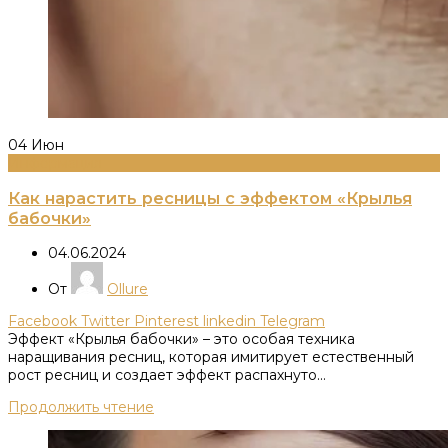
04
Июн
Информация
Как нарастить ресницы с эффектом «Крылья
бабочки»
04.06.2024
От
Ollure
Facebook
Twitter
Pinterest
linkedin
Telegram
Эффект «Крылья бабочки» – это особая техника
наращивания ресниц, которая имитирует естественный
рост ресниц и создает эффект распахнуто...
Продолжить чтение