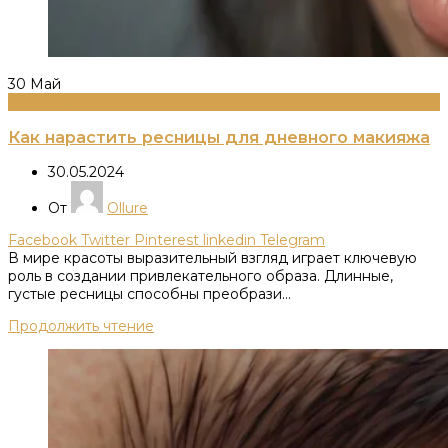
30
Май
Информация
Как нарастить ресницы для дневного макияжа
30.05.2024
От
Ollure
Facebook
Twitter
Pinterest
linkedin
Telegram
В мире красоты выразительный взгляд играет ключевую
роль в создании привлекательного образа. Длинные,
густые ресницы способны преобрази...
Продолжить чтение