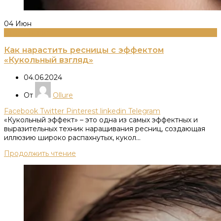
04
Июн
Информация
Как нарастить ресницы с эффектом
«Кукольный взгляд»
04.06.2024
От
Ollure
Facebook
Twitter
Pinterest
linkedin
Telegram
«Кукольный эффект» – это одна из самых эффектных и
выразительных техник наращивания ресниц, создающая
иллюзию широко распахнутых, кукол...
Продолжить чтение