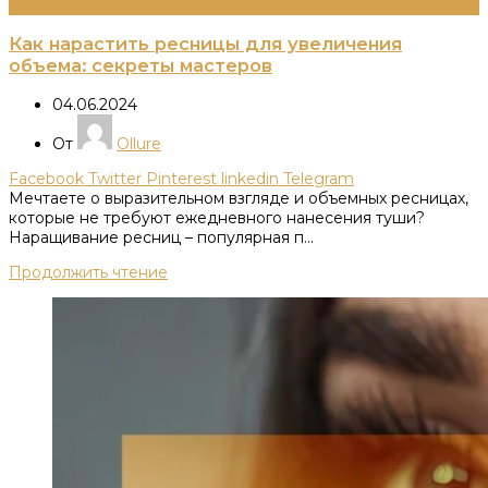
Информация
Как нарастить ресницы для увеличения
объема: секреты мастеров
04.06.2024
От
Ollure
Facebook
Twitter
Pinterest
linkedin
Telegram
Мечтаете о выразительном взгляде и объемных ресницах,
которые не требуют ежедневного нанесения туши?​
Наращивание ресниц – популярная п...
Продолжить чтение