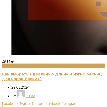
29
Май
Информация
Как выбрать идеальную длину и изгиб ресниц
для наращивания?
29.05.2024
От
Ollure
Facebook
Twitter
Pinterest
linkedin
Telegram