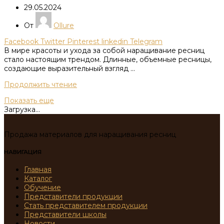
29.05.2024
От
Ollure
Facebook
Twitter
Pinterest
linkedin
Telegram
В мире красоты и ухода за собой наращивание ресниц
стало настоящим трендом.​ Длинные, объемные ресницы,
создающие выразительный взгляд ...
Продолжить чтение
Показать еще
Загрузка...
Продажа материалов для наращивания ресниц
НАВИГАЦИЯ
Главная
Каталог
Обучение
Представители продукции
Стать представителем продукции
Представители школы
Новости