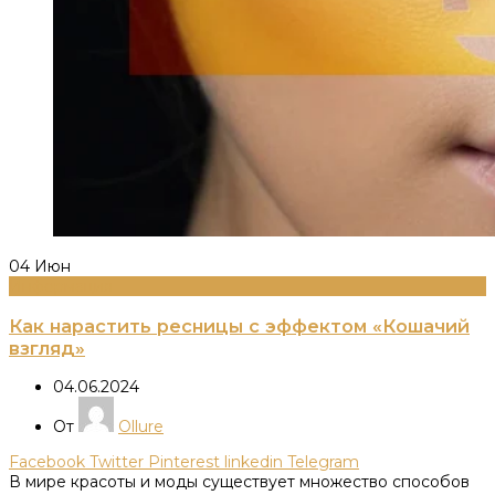
04
Июн
Информация
Как нарастить ресницы с эффектом «Кошачий
взгляд»
04.06.2024
От
Ollure
Facebook
Twitter
Pinterest
linkedin
Telegram
В мире красоты и моды существует множество способов