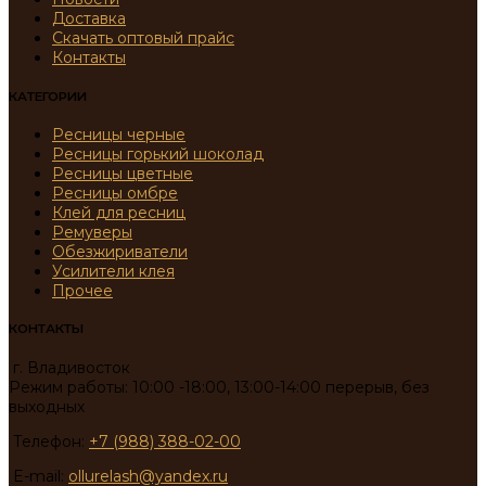
Доставка
Скачать оптовый прайс
Контакты
КАТЕГОРИИ
Ресницы черные
Ресницы горький шоколад
Ресницы цветные
Ресницы омбре
Клей для ресниц
Ремуверы
Обезжириватели
Усилители клея
Прочее
КОНТАКТЫ
г. Владивосток
Режим работы: 10:00 -18:00, 13:00-14:00 перерыв, без
выходных
Телефон:
+7 (988) 388-02-00
E-mail:
ollurelash@yandex.ru