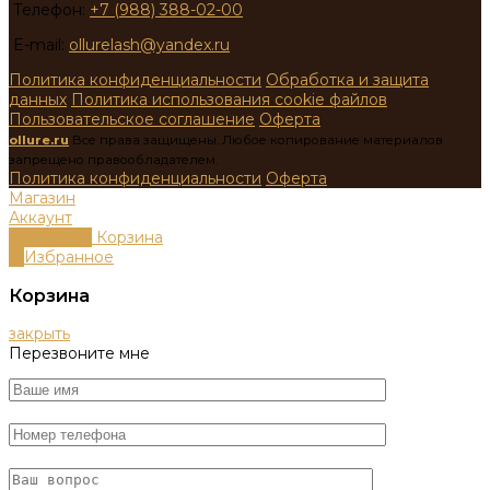
Телефон:
+7 (988) 388-02-00
E-mail:
ollurelash@yandex.ru
Политика конфиденциальности
Обработка и защита
данных
Политика использования cookie файлов
Пользовательское соглашение
Оферта
ollure.ru
Все права защищены. Любое копирование материалов
запрещено правообладателем.
Политика конфиденциальности
Оферта
Магазин
Аккаунт
0
пунктов
Корзина
0
Избранное
Корзина
закрыть
Перезвоните мне