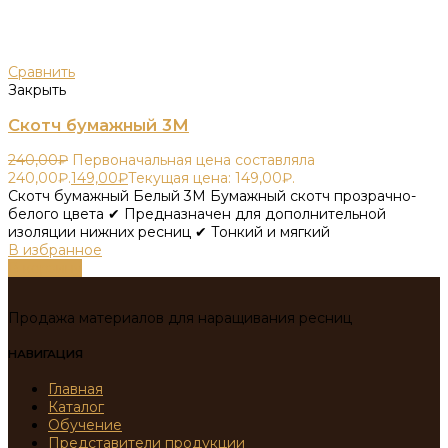
Сравнить
Закрыть
Скотч бумажный 3М
240,00
₽
Первоначальная цена составляла
240,00₽.
149,00
₽
Текущая цена: 149,00₽.
Скотч бумажный Белый 3М Бумажный скотч прозрачно-
белого цвета ✔ Предназначен для дополнительной
изоляции нижних ресниц ✔ Тонкий и мягкий
В избранное
В корзину
Продажа материалов для наращивания ресниц
НАВИГАЦИЯ
Главная
Каталог
Обучение
Представители продукции