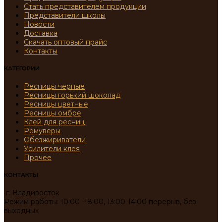
Стать представителем продукции
Представители школы
Новости
Доставка
Скачать оптовый прайс
Контакты
КАТЕГОРИИ
Ресницы черные
Ресницы горький шоколад
Ресницы цветные
Ресницы омбре
Клей для ресниц
Ремуверы
Обезжириватели
Усилители клея
Прочее
КОНТАКТЫ
г. Владивосток
Режим работы: 10:00 -18:00, 13:00-14:00 перерыв, без
выходных