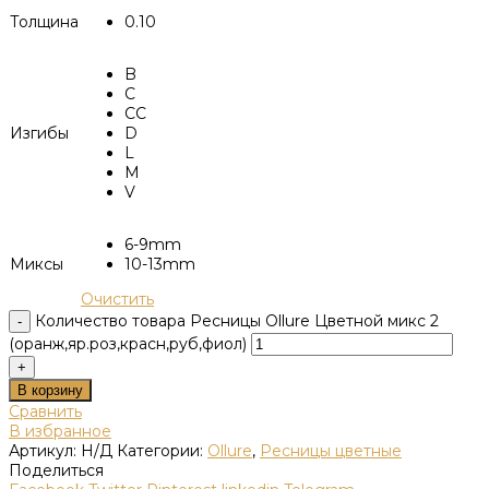
Толщина
0.10
B
C
CC
Изгибы
D
L
M
V
6-9mm
Миксы
10-13mm
Очистить
Количество товара Ресницы Ollure Цветной микс 2
(оранж,яр.роз,красн,руб,фиол)
В корзину
Сравнить
В избранное
Артикул:
Н/Д
Категории:
Ollure
,
Ресницы цветные
Поделиться