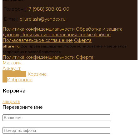
Телефон:
+7 (988) 388-02-00
E-mail:
ollurelash@yandex.ru
Политика конфиденциальности
Обработка и защита
данных
Политика использования cookie файлов
Пользовательское соглашение
Оферта
ollure.ru
Все права защищены. Любое копирование материалов
запрещено правообладателем.
Политика конфиденциальности
Оферта
Магазин
Аккаунт
0
пунктов
Корзина
0
Избранное
Корзина
закрыть
Перезвоните мне