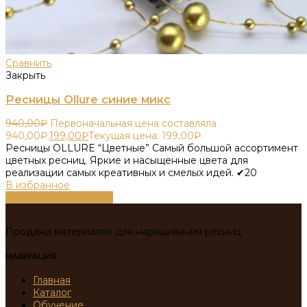
Сравнить
Закрыть
Ресницы Ollure синие микс
940,00
₽
Первоначальная цена составляла
940,00₽.
199,00
₽
Текущая цена: 199,00₽.
Ресницы OLLURE “Цветные” Самый большой ассортимент
цветных ресниц. Яркие и насыщенные цвета для
реализации самых креативных и смелых идей. ✔20
В избранное
Выберите параметры
Продажа материалов для наращивания ресниц
НАВИГАЦИЯ
Главная
Каталог
Обучение