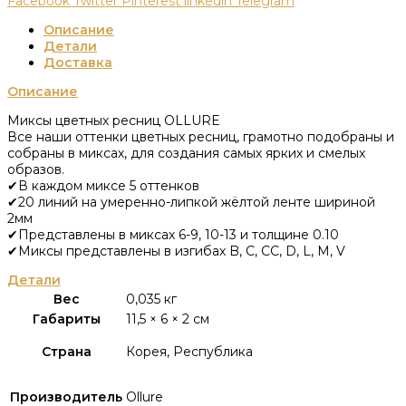
Facebook
Twitter
Pinterest
linkedin
Telegram
Описание
Детали
Доставка
Описание
Миксы цветных ресниц OLLURE
Все наши оттенки цветных ресниц, грамотно подобраны и
собраны в миксах, для создания самых ярких и смелых
образов.
✔В каждом миксе 5 оттенков
✔20 линий на умеренно-липкой жёлтой ленте шириной
2мм
✔Представлены в миксах 6-9, 10-13 и толщине 0.10
✔Миксы представлены в изгибах B, C, CC, D, L, M, V
Детали
Вес
0,035 кг
Габариты
11,5 × 6 × 2 см
Страна
Корея, Республика
Производитель
Ollure