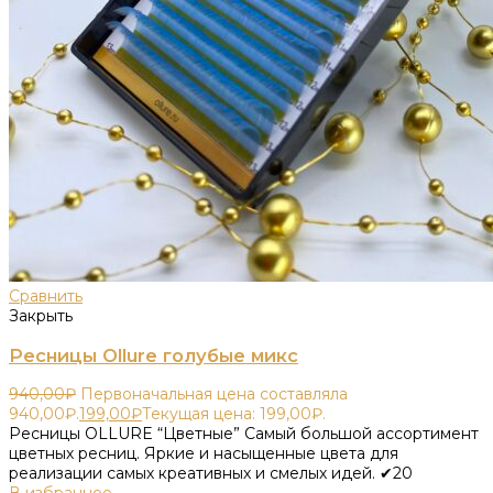
Сравнить
Закрыть
Ресницы Ollure голубые микс
940,00
₽
Первоначальная цена составляла
940,00₽.
199,00
₽
Текущая цена: 199,00₽.
Ресницы OLLURE “Цветные” Самый большой ассортимент
цветных ресниц. Яркие и насыщенные цвета для
реализации самых креативных и смелых идей. ✔20