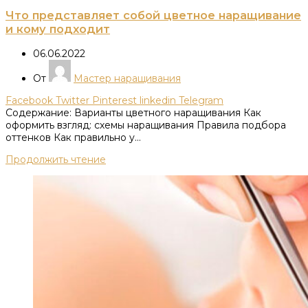
Что представляет собой цветное наращивание
и кому подходит
06.06.2022
От
Мастер наращивания
Facebook
Twitter
Pinterest
linkedin
Telegram
Содержание: Варианты цветного наращивания Как
оформить взгляд: схемы наращивания Правила подбора
оттенков Как правильно у...
Продолжить чтение