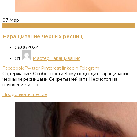
07
Мар
Информация
Наращивание черных ресниц
06.06.2022
От
Мастер наращивания
Facebook
Twitter
Pinterest
linkedin
Telegram
Содержание: Особенности Кому подходит наращивание
черными ресницами Секреты мейкапа Несмотря на
появление испол...
Продолжить чтение