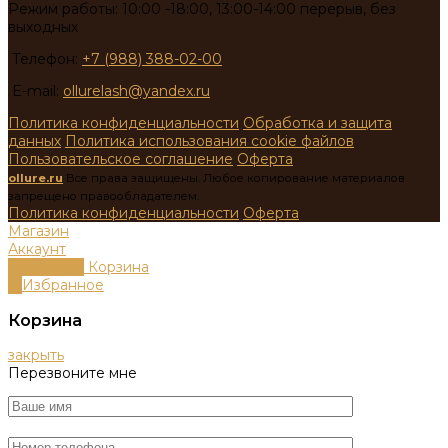
Режим работы: 10:00 -18:00, 13:00-14:00 перерыв, без
выходных
Телефон:
+7 (988) 388-02-00
E-mail:
ollurelash@yandex.ru
Политика конфиденциальности
Обработка и защита
данных
Политика использования cookie файлов
Пользовательское соглашение
Оферта
ollure.ru
Все права защищены. Любое копирование материалов
запрещено правообладателем.
Политика конфиденциальности
Оферта
Магазин
Аккаунт
0
пунктов
Корзина
0
Избранное
Корзина
закрыть
Перезвоните мне