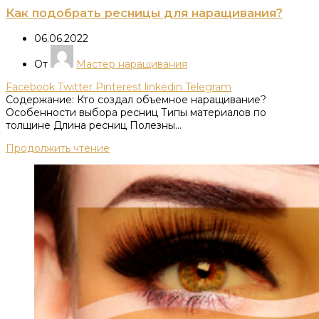
Как подобрать ресницы для наращивания?
06.06.2022
От
Мастер наращивания
Facebook
Twitter
Pinterest
linkedin
Telegram
Содержание: Кто создал объемное наращивание?
Особенности выбора ресниц Типы материалов по
толщине Длина ресниц Полезны...
Продолжить чтение