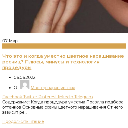
07
Мар
Информация
Что это и когда уместно цветное наращивание
ресниц? Плюсы, минусы и технология
процедуры
06.06.2022
От
Мастер наращивания
Facebook
Twitter
Pinterest
linkedin
Telegram
Содержание: Когда процедура уместна Правила подбора
оттенков Основные схемы цветного наращивания От чего
зависит ре...
Продолжить чтение