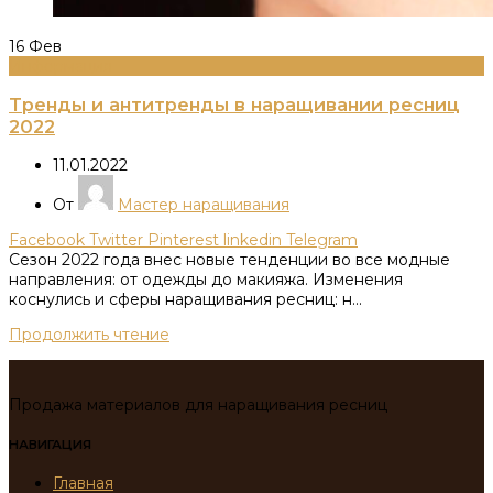
16
Фев
Информация
Тренды и антитренды в наращивании ресниц
2022
11.01.2022
От
Мастер наращивания
Facebook
Twitter
Pinterest
linkedin
Telegram
Сезон 2022 года внес новые тенденции во все модные
направления: от одежды до макияжа. Изменения
коснулись и сферы наращивания ресниц: н...
Продолжить чтение
Продажа материалов для наращивания ресниц
НАВИГАЦИЯ
Главная