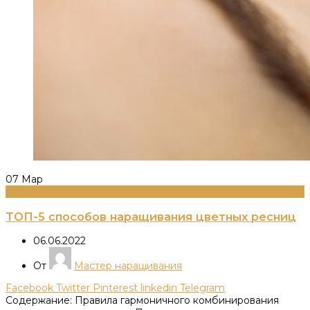
07
Мар
Информация
ТОП-5 способов наращивания цветных ресниц
06.06.2022
От
Мастер наращивания
Facebook
Twitter
Pinterest
linkedin
Telegram
Содержание: Правила гармоничного комбинирования